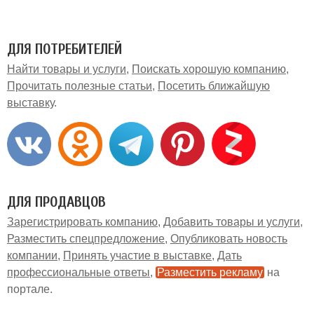
ДЛЯ ПОТРЕБИТЕЛЕЙ
Найти товары и услуги
Поискать хорошую компанию
Прочитать полезные статьи
Посетить ближайшую
выставку
ДЛЯ ПРОДАВЦОВ
Зарегистрировать компанию
Добавить товары и услуги
Разместить спецпредложение
Опубликовать новость
компании
Принять участие в выставке
Дать
профессиональные ответы
Разместить рекламу
на
портале