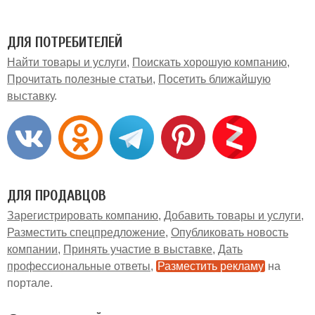
ДЛЯ ПОТРЕБИТЕЛЕЙ
Найти товары и услуги
Поискать хорошую компанию
Прочитать полезные статьи
Посетить ближайшую
выставку
ДЛЯ ПРОДАВЦОВ
Зарегистрировать компанию
Добавить товары и услуги
Разместить спецпредложение
Опубликовать новость
компании
Принять участие в выставке
Дать
профессиональные ответы
Разместить рекламу
на
портале