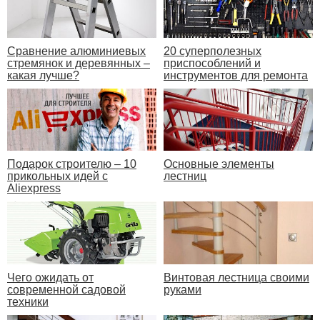
Сравнение алюминиевых
20 суперполезных
стремянок и деревянных –
приспособлений и
какая лучше?
инструментов для ремонта
Подарок строителю – 10
Основные элементы
прикольных идей с
лестниц
Aliexpress
Чего ожидать от
Винтовая лестница своими
современной садовой
руками
техники